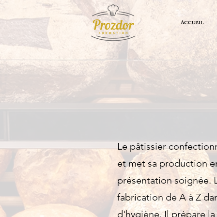
ACCUEIL
Le pâtissier confection
et met sa production e
présentation soignée. L
fabrication de A à Z da
d'hygiène. Il prépare la 