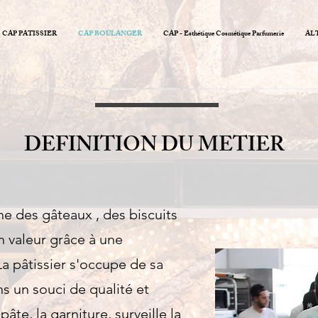
CAP PATISSIER
CAP BOULANGER
CAP - Esthétique Cosmétique Parfumerie
AL
DEFINITION DU METIER
ne des gâteaux , des biscuits
n valeur grâce à une
a pâtissier s'occupe de sa
ns un souci de qualité et
pâte, la garniture, surveille la